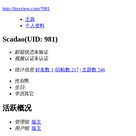
http://linxview.com/?981
主题
个人资料
Scadao
(UID: 981)
邮箱状态
未验证
视频认证
未认证
统计信息
好友数 1
|
回帖数 217
|
主题数 546
性别
男
生日
-
学历
其它
活跃概况
管理组
版主
用户组
版主