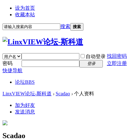
设为首页
收藏本站
搜索
搜索
找回密码
自动登录
密码
立即注册
登录
快捷导航
论坛
BBS
LinxVIEW论坛-斯科道
›
Scadao
›
个人资料
加为好友
发送消息
Scadao