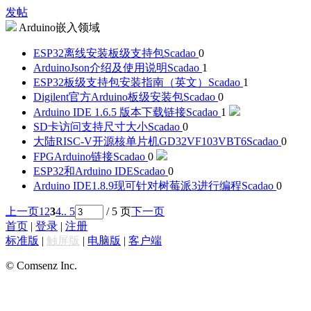
发帖
Arduino嵌入领域
ESP32离线安装板级支持包
Scadao
0
ArduinoJson介绍及使用说明
Scadao
1
ESP32板级支持包安装指南（英文）
Scadao
1
Digilent官方Arduino板级安装包
Scadao
0
Arduino IDE 1.6.5 版本下载链接
Scadao
1
SD卡访问支持尺寸大小
Scadao
0
大陆RISC-V开源核单片机GD32VF103VBT6
Scadao
0
FPGArduino链接
Scadao
0
ESP32和Arduino IDE
Scadao
0
Arduino IDE1.8.9现可针对树莓派3进行编程
Scadao
0
上一页
1
2
3
4
.. 5
/ 5 页
下一页
首页
|
登录
|
注册
标准版
|
触屏版
|
电脑版
|
客户端
© Comsenz Inc.